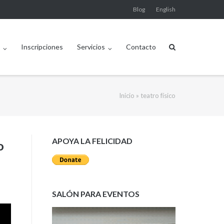
Blog
English
n
Inscripciones
Servicios
Contacto
Inicio
»
teatro físico
APOYA LA FELICIDAD
o
SALÓN PARA EVENTOS