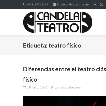
Saltar
+573197725277
info@candelateatro.com
al
contenido
Etiqueta:
teatro físico
Diferencias entre el teatro clá
físico
18 junio, 2026
candelateatro.com