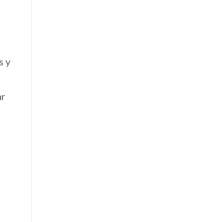
s y
ar
n