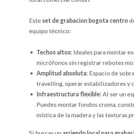
Este
set de grabacion bogota centro
de
equipo técnico:
Techos altos:
Ideales para montar es
micrófonos sin registrar rebotes mol
Amplitud absoluta:
Espacio de sobra 
travelling, operar estabilizadores y 
Infraestructura flexible:
Al ser un es
Puedes montar fondos croma, constr
mística de la madera y las texturas p
Si buscas un
arriendo local para graba