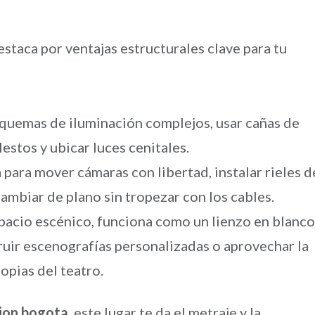
staca por ventajas estructurales clave para tu
quemas de iluminación complejos, usar cañas de
estos y ubicar luces cenitales.
para mover cámaras con libertad, instalar rieles d
cambiar de plano sin tropezar con los cables.
pacio escénico, funciona como un lienzo en blanco
uir escenografías personalizadas o aprovechar la
ropias del teatro.
cion bogota
, este lugar te da el metraje y la