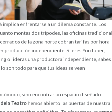
á implica enfrentarse a un dilema constante. Los
nto montas dos trípodes, las oficinas tradiciona
cerrados de la zona norte cobran tarifas por hora
er producción independiente. Si eres YouTuber,
ing o lideras una productora independiente, sabes
ad lo son todo para que tus ideas se vean
 incómodo, sino encontrar un espacio diseñado
dela Teatro
hemos abierto las puertas de nuestra
rno colaborativo definitivo. Te ofrecemos un
espac