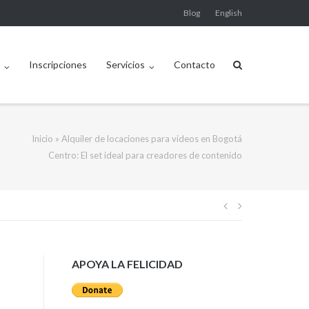
Blog
English
n
Inscripciones
Servicios
Contacto
Inicio
»
Alquiler de locaciones para videos en Bogotá
Centro: El set ideal para creadores de contenido
Navegación
de
APOYA LA FELICIDAD
entradas