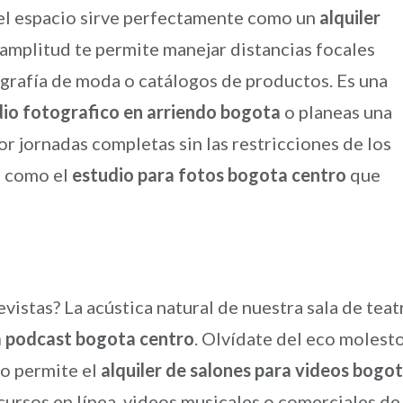
, el espacio sirve perfectamente como un
alquiler
a amplitud te permite manejar distancias focales
ografía de moda o catálogos de productos. Es una
io fotografico en arriendo bogota
o planeas una
r jornadas completas sin las restricciones de los
e como el
estudio para fotos bogota centro
que
istas? La acústica natural de nuestra sala de teat
a podcast bogota centro
. Olvídate del eco molest
io permite el
alquiler de salones para videos bogo
 cursos en línea, videos musicales o comerciales de