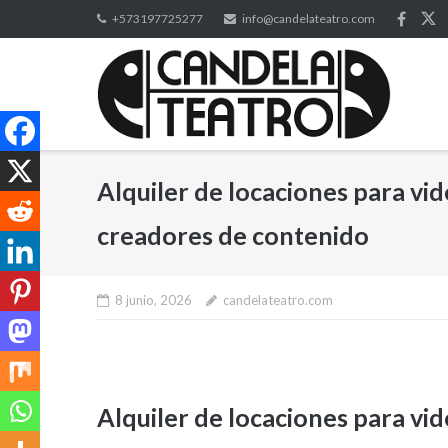
Saltar
+573197725277
info@candelateatro.com
al
contenido
Alquiler de locaciones para vid
creadores de contenido
8 junio, 2026
candelateatro.com
Alquiler de locaciones para vid