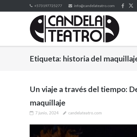
Saltar
+573197725277
info@candelateatro.com
al
contenido
Etiqueta:
historia del maquillaj
Un viaje a través del tiempo: D
maquillaje
7 junio, 2024
candelateatro.com